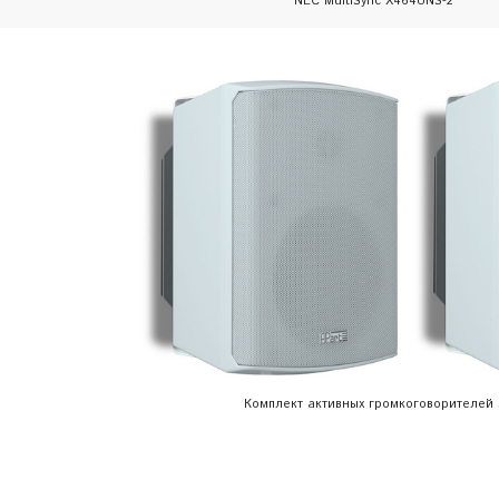
NEC MultiSync X464UNS-2
Комплект активных громкоговорителей