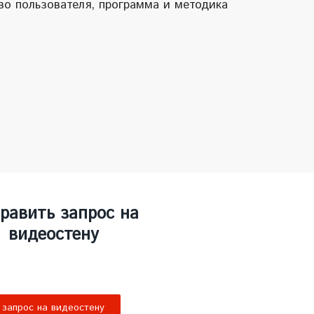
во пользователя, программа и методика
равить запрос на
видеостену
запрос на видеостену