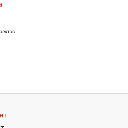
а
оектов
нт