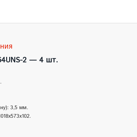
ения
64UNS-2 — 4 шт.
.
ну): 3,5 мм.
1018x573x102.