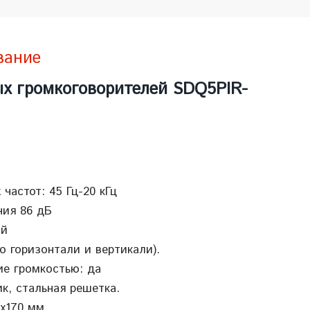
вание
х громкоговорителей SDQ5PIR-
частот: 45 Гц-20 кГц
ния 86 дБ
ый
по горизонтали и вертикали).
ие громкостью: да
к, стальная решетка.
х170 мм.