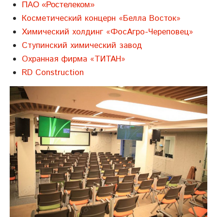
ПАО «Ростелеком»
Косметический концерн «Белла Восток»
Химический холдинг «ФосАгро-Череповец»
Ступинский химический завод
Охранная фирма «ТИТАН»
RD Construction