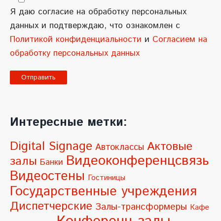
Я даю согласие на обработку персональных
данных и подтверждаю, что ознакомлен с
Политикой конфиденциальности
и
Согласием на
обработку персональных данных
A
l
Интересные метки:
t
e
Digital Signage
Актовые
Автоклассы
r
Видеоконференцсвязь
залы
Банки
n
Видеостены
Гостиницы
a
Государственные учреждения
t
Диспетчерские
Залы-трансформеры
Кафе
i