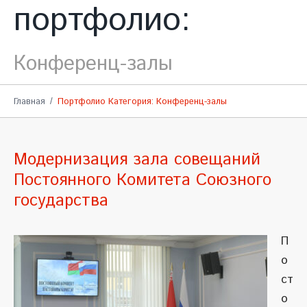
портфолио:
Конференц-залы
Главная
Портфолио Категория: Конференц-залы
Модернизация зала совещаний
Постоянного Комитета Союзного
государства
П
о
ст
о