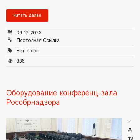
читать далее
09.12.2022
Постояная Ссылка
Нет тэгов
336
Оборудование конференц-зала
Рособрнадзора
«
А
та