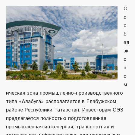
О
с
о
б
ая
эк
о
н
о
м
ическая зона промышленно-производственного
типа «Алабуга» располагается в Елабужском
районе Республики Татарстан. Инвесторам ОЭЗ
предлагается полностью подготовленная
промышленная инженерная, транспортная и