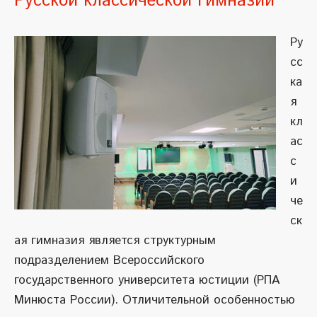
Русской классической гимназии
Ру
сс
ка
я
кл
ас
с
и
че
ск
ая гимназия является структурным
подразделением Всероссийского
государственного университета юстиции (РПА
Минюста России). Отличительной особенностью