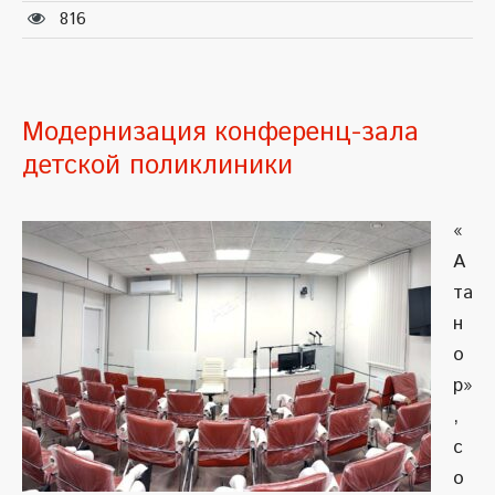
816
Модернизация конференц-зала
детской поликлиники
«
А
та
н
о
р»
,
с
о