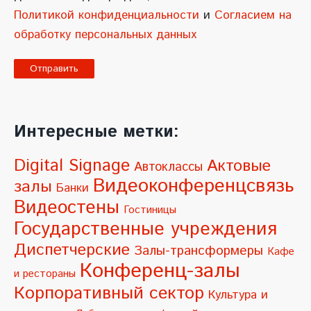
Политикой конфиденциальности
и
Согласием на
обработку персональных данных
A
l
Интересные метки:
t
e
Digital Signage
Актовые
Автоклассы
r
Видеоконференцсвязь
залы
Банки
n
Видеостены
Гостиницы
a
Государственные учреждения
t
Диспетчерские
Залы-трансформеры
Кафе
i
Конференц-залы
и рестораны
v
Корпоративный сектор
Культура и
e