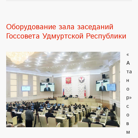
Оборудование зала заседаний
Госсовета Удмуртской Республики
«
А
та
н
о
р»
с
о
в
м