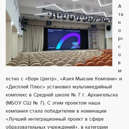
А
та
н
о
р»
с
о
в
м
естно с «Ворк Центр», «Азия Мьюзик Компани» и
«Дисплей Плюс» установил мультимедийный
комплекс в Средней школе № 7 г. Архангельска
(МБОУ СШ № 7). С этим проектом наша
компания стала победителем в номинации
«Лучший интеграционный проект в сфере
образовательных учреждений», в категории