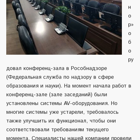
н
о
р»
о
б
о
ру
довал конференц-зала в Рособнадзоре
(Федеральная служба по надзору в сфере
образования и науки). На момент начала работ в
конференц-зале (зале заседаний) были
установлены системы AV-оборудования. Но
многие системы уже устарели, требовалось
также улучшить их функционал, чтобы они
соответствовали требованиям текущего
момента. Специалисты нашей компании провели