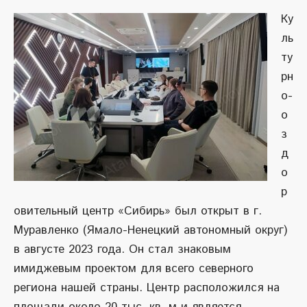
Ку
ль
ту
рн
о-
о
з
д
о
р
овительный центр «Сибирь» был открыт в г.
Муравленко (Ямало-Ненецкий автономный округ)
в августе 2023 года. Он стал знаковым
имиджевым проектом для всего северного
региона нашей страны. Центр расположился на