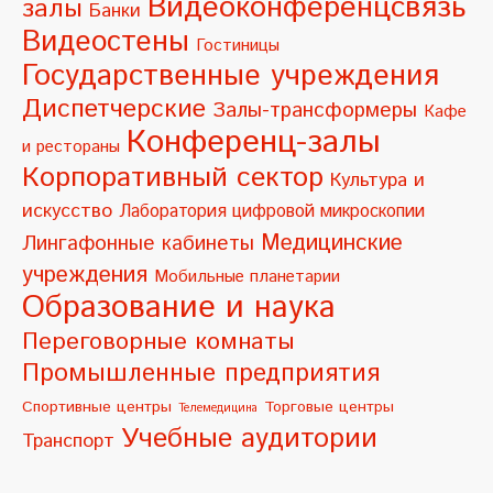
Видеоконференцсвязь
залы
Банки
n
Видеостены
Гостиницы
a
Государственные учреждения
t
Диспетчерские
Залы-трансформеры
Кафе
i
Конференц-залы
и рестораны
v
Корпоративный сектор
Культура и
e
искусство
Лаборатория цифровой микроскопии
:
Медицинские
Лингафонные кабинеты
учреждения
Мобильные планетарии
Образование и наука
Переговорные комнаты
Промышленные предприятия
Спортивные центры
Торговые центры
Телемедицина
Учебные аудитории
Транспорт