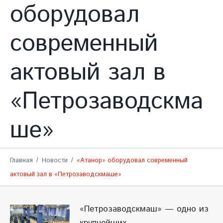
оборудовал
современный
актовый зал в
«Петрозаводскма
ше»
Главная
Новости
«Атанор» оборудовал современный
актовый зал в «Петрозаводскмаше»
«Петрозаводскмаш» — одно из