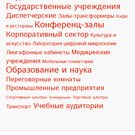
a
Государственные учреждения
t
Диспетчерские
Залы-трансформеры
Кафе
i
Конференц-залы
и рестораны
v
Корпоративный сектор
Культура и
e
искусство
Лаборатория цифровой микроскопии
:
Медицинские
Лингафонные кабинеты
учреждения
Мобильные планетарии
Образование и наука
Переговорные комнаты
Промышленные предприятия
Спортивные центры
Торговые центры
Телемедицина
Учебные аудитории
Транспорт