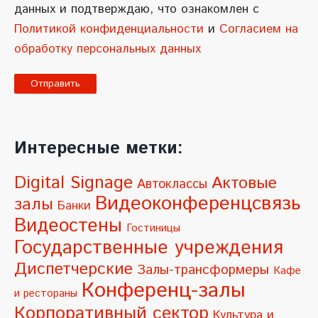
данных и подтверждаю, что ознакомлен с
Политикой конфиденциальности
и
Согласием на
обработку персональных данных
A
l
Интересные метки:
t
e
Digital Signage
Актовые
Автоклассы
r
Видеоконференцсвязь
залы
Банки
n
Видеостены
Гостиницы
a
Государственные учреждения
t
Диспетчерские
Залы-трансформеры
Кафе
i
Конференц-залы
и рестораны
v
Корпоративный сектор
Культура и
e