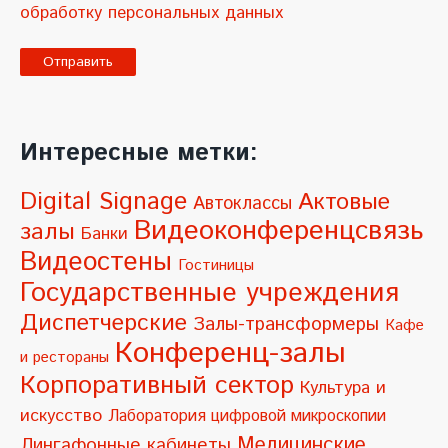
обработку персональных данных
A
l
Интересные метки:
t
e
Digital Signage
Актовые
Автоклассы
r
Видеоконференцсвязь
залы
Банки
n
Видеостены
Гостиницы
a
Государственные учреждения
t
Диспетчерские
Залы-трансформеры
Кафе
i
Конференц-залы
и рестораны
v
Корпоративный сектор
Культура и
e
искусство
Лаборатория цифровой микроскопии
:
Медицинские
Лингафонные кабинеты