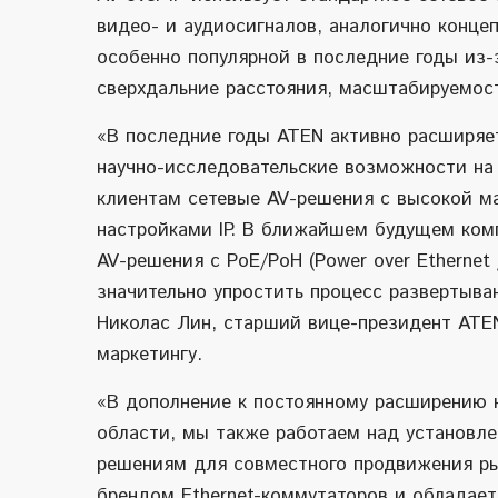
видео- и аудиосигналов, аналогично концеп
особенно популярной в последние годы из-
сверхдальние расстояния, масштабируемос
«В последние годы ATEN активно расширяет 
научно-исследовательские возможности на
клиентам сетевые AV-решения с высокой 
настройками IP. В ближайшем будущем ком
AV-решения с PoE/PoH (Power over Ethernet
значительно упростить процесс развертыва
Николас Лин, старший вице-президент ATE
маркетингу.
«В дополнение к постоянному расширению 
области, мы также работаем над установл
решениям для совместного продвижения рын
брендом Ethernet-коммутаторов и обладае