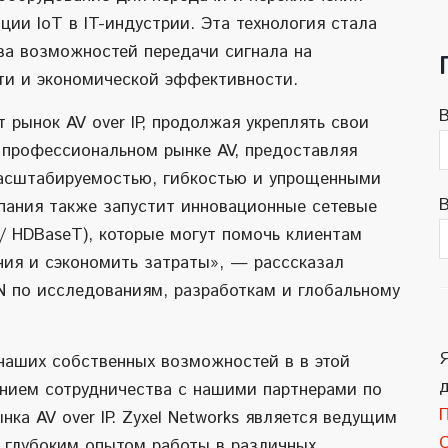
ции IoT в IT-индустрии. Эта технология стала
за возможностей передачи сигнала на
ти и экономической эффективности.
рынок AV over IP, продолжая укреплять свои
 профессиональном рынке AV, предоставляя
масштабируемостью, гибкостью и упрощенными
В
пания также запустит инновационные сетевые
 / HDBaseT), которые могут помочь клиентам
ния и сэкономить затраты», — расссказал
N по исследованиям, разработкам и глобальному
Я
наших собственных возможностей в в этой
ением сотрудничества с нашими партнерами по
ка AV over IP. Zyxel Networks является ведущим
т глубоким опытом работы в различных