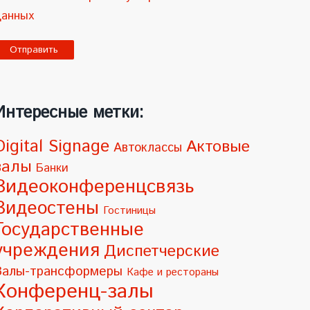
данных
A
Интересные метки:
Digital Signage
Актовые
Автоклассы
залы
Банки
Видеоконференцсвязь
Видеостены
Гостиницы
Государственные
учреждения
Диспетчерские
Залы-трансформеры
Кафе и рестораны
Конференц-залы