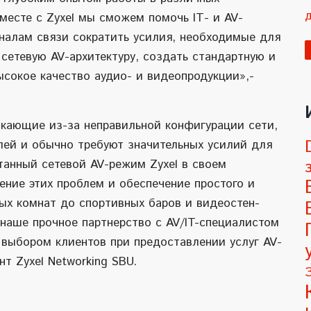
месте с Zyxel мы сможем помочь IТ- и AV-
налам связи сократить усилия, необходимые для
 сетевую AV-архитектуру, создать стандартную и
ысокое качество аудио- и видеопродукции»,-
l
t
никающие из-за неправильной конфигурации сети,
e
елей и обычно требуют значительных усилий для
r
танный сетевой AV-режим Zyxel в своем
n
ение этих проблем и обеспечение простого и
a
ых комнат до спортивных баров и видеостен-
t
 наше прочное партнерство с AV/IT-специалистом
i
м выбором клиентов при предоставлении услуг AV-
v
нт Zyxel Networking SBU.
e
: