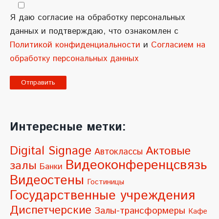
Я даю согласие на обработку персональных
данных и подтверждаю, что ознакомлен с
Политикой конфиденциальности
и
Согласием на
обработку персональных данных
A
l
Интересные метки:
t
e
Digital Signage
Актовые
Автоклассы
r
Видеоконференцсвязь
залы
Банки
n
Видеостены
Гостиницы
a
Государственные учреждения
t
Диспетчерские
Залы-трансформеры
Кафе
i