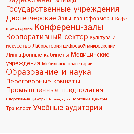
Видеостены
Гостиницы
a
Государственные учреждения
t
Диспетчерские
Залы-трансформеры
Кафе
i
Конференц-залы
и рестораны
v
Корпоративный сектор
Культура и
e
искусство
Лаборатория цифровой микроскопии
:
Медицинские
Лингафонные кабинеты
учреждения
Мобильные планетарии
Образование и наука
Переговорные комнаты
Промышленные предприятия
Спортивные центры
Торговые центры
Телемедицина
Учебные аудитории
Транспорт