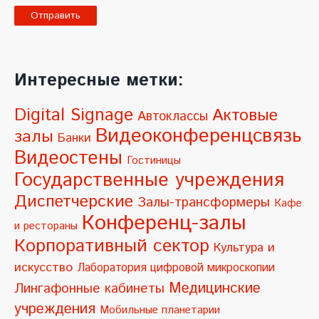
A
l
Интересные метки:
t
e
Digital Signage
Актовые
Автоклассы
r
Видеоконференцсвязь
залы
Банки
n
Видеостены
Гостиницы
a
Государственные учреждения
t
Диспетчерские
Залы-трансформеры
Кафе
i
Конференц-залы
и рестораны
v
Корпоративный сектор
Культура и
e
искусство
Лаборатория цифровой микроскопии
:
Медицинские
Лингафонные кабинеты
учреждения
Мобильные планетарии