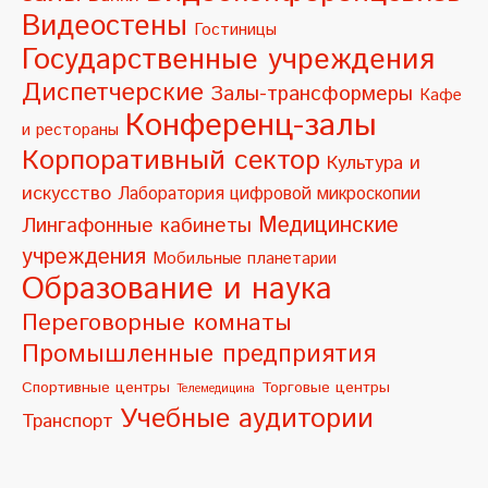
n
Видеостены
Гостиницы
a
Государственные учреждения
t
Диспетчерские
Залы-трансформеры
Кафе
i
Конференц-залы
и рестораны
v
Корпоративный сектор
Культура и
e
искусство
Лаборатория цифровой микроскопии
:
Медицинские
Лингафонные кабинеты
учреждения
Мобильные планетарии
Образование и наука
Переговорные комнаты
Промышленные предприятия
Спортивные центры
Торговые центры
Телемедицина
Учебные аудитории
Транспорт