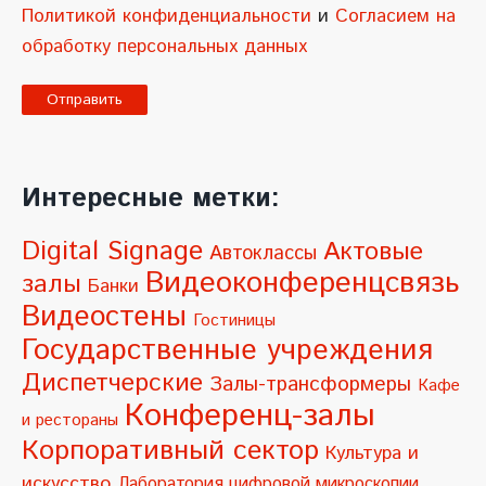
Политикой конфиденциальности
и
Согласием на
обработку персональных данных
A
l
Интересные метки:
t
e
Digital Signage
Актовые
Автоклассы
r
Видеоконференцсвязь
залы
Банки
n
Видеостены
Гостиницы
a
Государственные учреждения
t
Диспетчерские
Залы-трансформеры
Кафе
i
Конференц-залы
и рестораны
v
Корпоративный сектор
Культура и
e
искусство
Лаборатория цифровой микроскопии