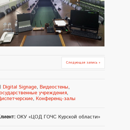
Следующая запись »
Digital Signage
,
Видеостены
,
Государственные учреждения
,
Диспетчерские
,
Конференц-залы
лиент:
ОКУ «ЦОД ГОЧС Курской области»