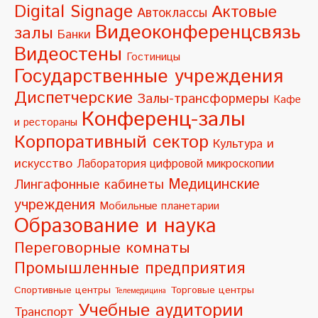
e
Digital Signage
Актовые
Автоклассы
r
Видеоконференцсвязь
залы
Банки
n
Видеостены
Гостиницы
a
Государственные учреждения
t
Диспетчерские
Залы-трансформеры
Кафе
i
Конференц-залы
и рестораны
v
Корпоративный сектор
Культура и
e
искусство
Лаборатория цифровой микроскопии
:
Медицинские
Лингафонные кабинеты
учреждения
Мобильные планетарии
Образование и наука
Переговорные комнаты
Промышленные предприятия
Спортивные центры
Торговые центры
Телемедицина
Учебные аудитории
Транспорт