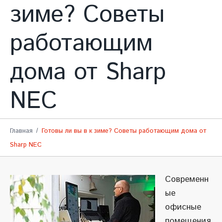
зиме? Советы
работающим
дома от Sharp
NEC
Главная
Готовы ли вы в к зиме? Советы работающим дома от
Sharp NEC
Современн
ые
офисные
помещения