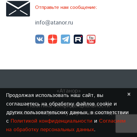
Отправьте нам сообщение:
info@atanor.ru
«Атанор»
×
Продолжая использовать наш сайт, вы
соглашаетесь на обработку файлов cookie и
Политика конфиденциальности
других пользовательских данных, в соответствии
Согласие на обработку персональных данных
с
Политикой конфиденциальности
и
Согласием
на обработку персональных данных
.