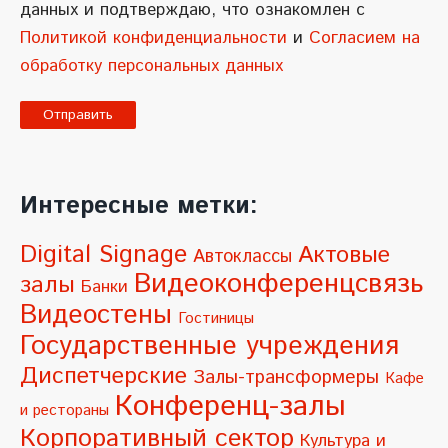
данных и подтверждаю, что ознакомлен с
Политикой конфиденциальности
и
Согласием на
обработку персональных данных
A
l
Интересные метки:
t
e
Digital Signage
Актовые
Автоклассы
r
Видеоконференцсвязь
залы
Банки
n
Видеостены
Гостиницы
a
Государственные учреждения
t
Диспетчерские
Залы-трансформеры
Кафе
i
Конференц-залы
и рестораны
v
Корпоративный сектор
Культура и
e