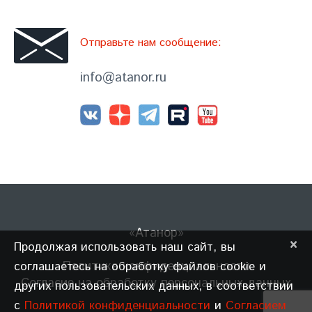
Отправьте нам сообщение:
info@atanor.ru
«Атанор»
×
Продолжая использовать наш сайт, вы
Политика конфиденциальности
соглашаетесь на обработку файлов cookie и
Согласие на обработку персональных данных
других пользовательских данных, в соответствии
с
Политикой конфиденциальности
и
Согласием