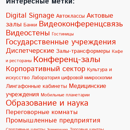
Интересные метки:
t
e
Digital Signage
Актовые
Автоклассы
r
Видеоконференцсвязь
залы
Банки
n
Видеостены
Гостиницы
a
Государственные учреждения
t
Диспетчерские
Залы-трансформеры
Кафе
i
Конференц-залы
и рестораны
v
Корпоративный сектор
Культура и
e
искусство
Лаборатория цифровой микроскопии
:
Медицинские
Лингафонные кабинеты
учреждения
Мобильные планетарии
Образование и наука
Переговорные комнаты
Промышленные предприятия
Спортивные центры
Торговые центры
Телемедицина