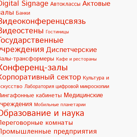
Digital Signage
Актовые
Автоклассы
залы
Банки
Видеоконференцсвязь
Видеостены
Гостиницы
Государственные
учреждения
Диспетчерские
Залы-трансформеры
Кафе и рестораны
Конференц-залы
Корпоративный сектор
Культура и
искусство
Лаборатория цифровой микроскопии
Медицинские
Лингафонные кабинеты
учреждения
Мобильные планетарии
Образование и наука
Переговорные комнаты
Промышленные предприятия