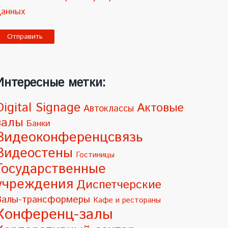
данных
A
Интересные метки:
Digital Signage
Актовые
Автоклассы
залы
Банки
Видеоконференцсвязь
Видеостены
Гостиницы
Государственные
учреждения
Диспетчерские
Залы-трансформеры
Кафе и рестораны
Конференц-залы