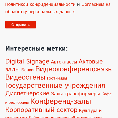
Политикой конфиденциальности
и
Согласием на
обработку персональных данных
A
l
Интересные метки:
t
e
Digital Signage
Актовые
Автоклассы
r
Видеоконференцсвязь
залы
Банки
n
Видеостены
Гостиницы
a
Государственные учреждения
t
Диспетчерские
Залы-трансформеры
Кафе
i
Конференц-залы
и рестораны
v
Корпоративный сектор
Культура и
e
искусство