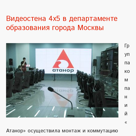
Видеостена 4х5 в департаменте
образования города Москвы
Гр
уп
па
ко
м
па
н
и
й
«
Атанор» осуществила монтаж и коммутацию