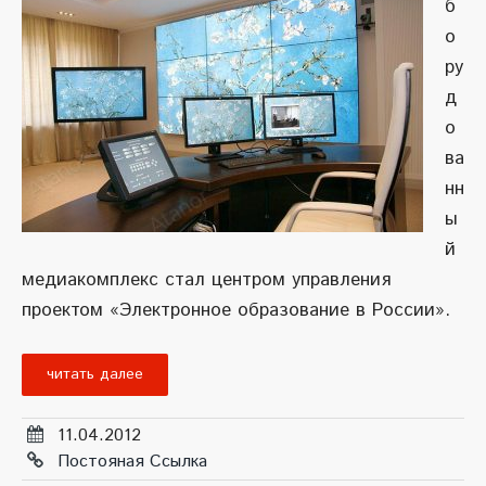
б
о
ру
д
о
ва
нн
ы
й
медиакомплекс стал центром управления
проектом «Электронное образование в России».
читать далее
11.04.2012
Постояная Ссылка