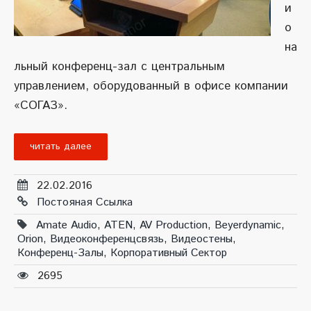
и
о
на
льный конференц-зал с центральным
управлением, оборудованный в офисе компании
«СОГАЗ».
читать далее
22.02.2016
Постояная Ссылка
Amate Audio
,
ATEN
,
AV Production
,
Beyerdynamic
,
Orion
,
Видеоконференцсвязь
,
Видеостены
,
Конференц-Залы
,
Корпоративный Сектор
2695