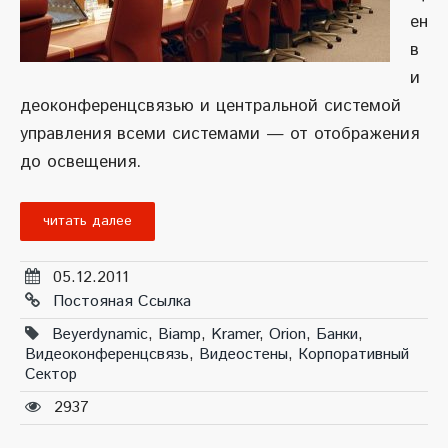
ен
в
и
деоконференцсвязью и центральной системой
управления всеми системами — от отображения
до освещения.
читать далее
05.12.2011
Постояная Ссылка
Beyerdynamic
,
Biamp
,
Kramer
,
Orion
,
Банки
,
Видеоконференцсвязь
,
Видеостены
,
Корпоративный
Сектор
2937