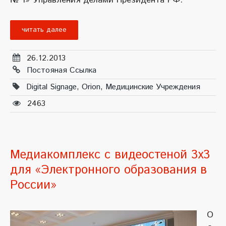
№ 1» Управления делами Президента РФ.
читать далее
26.12.2013
Постояная Ссылка
Digital Signage
,
Orion
,
Медицинские Учреждения
2463
Медиакомплекс с видеостеной 3х3
для «Электронного образования в
России»
О