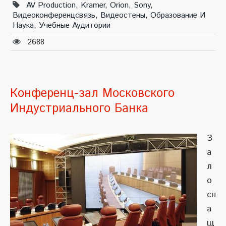
AV Production
,
Kramer
,
Orion
,
Sony
,
Видеоконференцсвязь
,
Видеостены
,
Образование И
Наука
,
Учебные Аудитории
2688
Конференц-зал Московского
Индустриального Банка
З
а
л
о
сн
а
щ