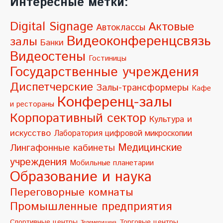
Интересные метки:
t
e
Digital Signage
Актовые
Автоклассы
r
Видеоконференцсвязь
залы
Банки
n
Видеостены
Гостиницы
a
Государственные учреждения
t
Диспетчерские
Залы-трансформеры
Кафе
i
Конференц-залы
и рестораны
v
Корпоративный сектор
Культура и
e
искусство
Лаборатория цифровой микроскопии
:
Медицинские
Лингафонные кабинеты
учреждения
Мобильные планетарии
Образование и наука
Переговорные комнаты
Промышленные предприятия
Спортивные центры
Торговые центры
Телемедицина