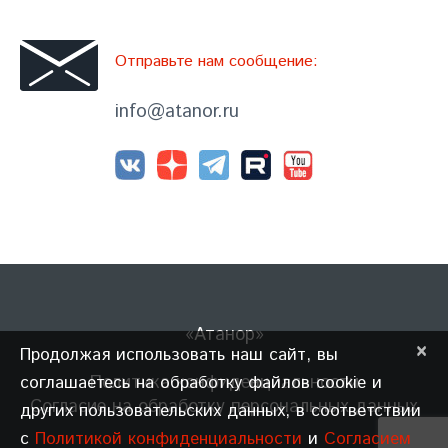
Отправьте нам сообщение:
info@atanor.ru
«Атанор»
×
Продолжая использовать наш сайт, вы
Политика конфиденциальности
соглашаетесь на обработку файлов cookie и
Согласие на обработку персональных данных
других пользовательских данных, в соответствии
с
Политикой конфиденциальности
и
Согласием