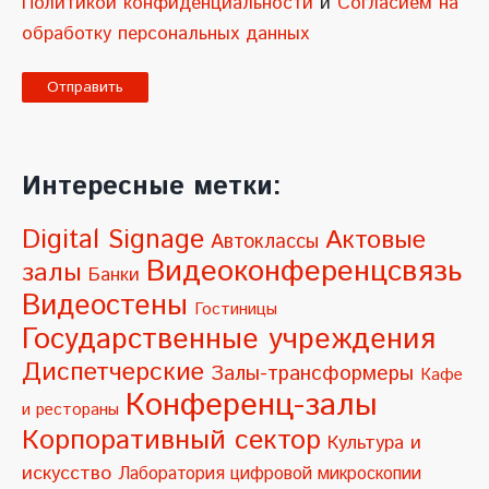
Политикой конфиденциальности
и
Согласием на
обработку персональных данных
A
l
Интересные метки:
t
e
Digital Signage
Актовые
Автоклассы
r
Видеоконференцсвязь
залы
Банки
n
Видеостены
Гостиницы
a
Государственные учреждения
t
Диспетчерские
Залы-трансформеры
Кафе
i
Конференц-залы
и рестораны
v
Корпоративный сектор
Культура и
e
искусство
Лаборатория цифровой микроскопии
: