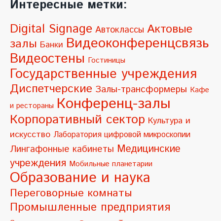
Интересные метки:
t
e
Digital Signage
Актовые
Автоклассы
r
Видеоконференцсвязь
залы
Банки
n
Видеостены
Гостиницы
a
Государственные учреждения
t
Диспетчерские
Залы-трансформеры
Кафе
i
Конференц-залы
и рестораны
v
Корпоративный сектор
Культура и
e
искусство
Лаборатория цифровой микроскопии
:
Медицинские
Лингафонные кабинеты
учреждения
Мобильные планетарии
Образование и наука
Переговорные комнаты
Промышленные предприятия