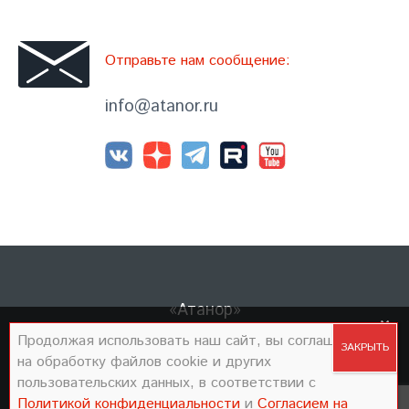
Отправьте нам сообщение:
info@atanor.ru
«Атанор»
×
Продолжая использовать наш сайт, вы
Продолжая использовать наш сайт, вы соглашаетесь
Политика конфиденциальности
соглашаетесь на обработку файлов cookie и
на обработку файлов cookie и других
Согласие на обработку персональных данных
других пользовательских данных, в соответствии
пользовательских данных, в соответствии с
Политикой конфиденциальности
и
Согласием на
с
Политикой конфиденциальности
и
Согласием