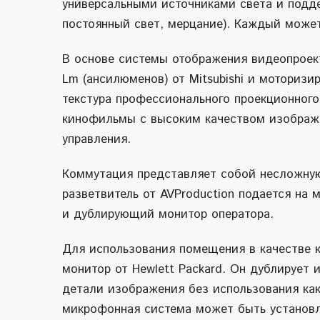
универсальными источниками света и подд
постоянный свет, мерцание). Каждый может
В основе системы отображения видеопрое
L
m (ансилюменов) от
Mitsubishi
и моторизир
текстура профессионального проекционного
кинофильмы с высоким качеством изображе
управления.
Коммутация представляет собой несложную
разветвитель от
AV
Production
подается на м
и дублирующий монитор оператора.
Для использования помещения в качестве 
монитор от Hewlett Packard. Он дублирует 
детали изображения без использования как
микрофонная система может быть установле