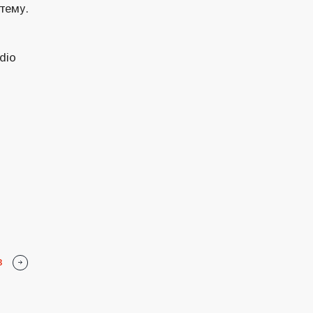
тему.
dio
в