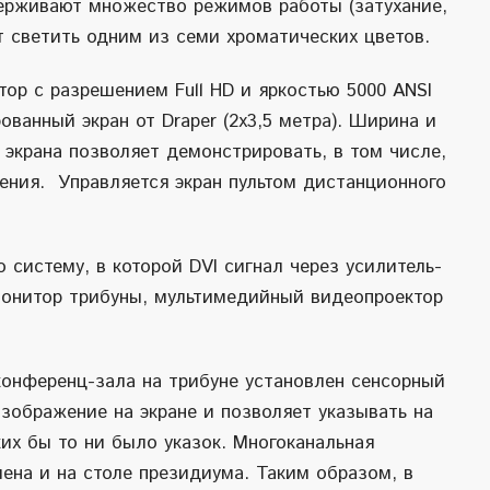
ерживают множество режимов работы (затухание,
 светить одним из семи хроматических цветов.
ктор с разрешением
F
ull HD и яркостью 5000 ANSI
ованный экран от
Draper
(2х3,5 метра). Ширина и
 экрана позволяет демонстрировать, в том числе,
ния. Управляется экран пультом дистанционного
 систему, в которой
DVI
сигнал через усилитель-
онитор трибуны, мультимедийный видеопроектор
конференц-зала на трибуне установлен сенсорный
изображение на экране и позволяет указывать на
их бы то ни было указок. Многоканальная
на и на столе президиума. Таким образом, в