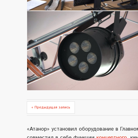
« Предыдущая запись
«Атанор» установил оборудование в Главн
совместил в себе функции
концертного
, ки