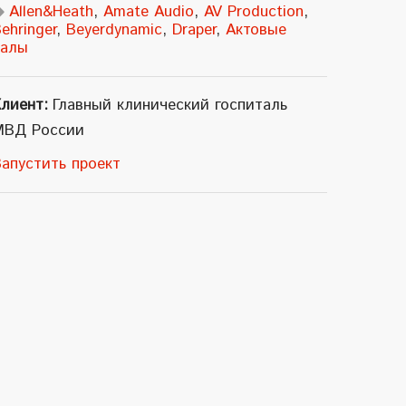
Allen&Heath
,
Amate Audio
,
AV Production
,
ehringer
,
Beyerdynamic
,
Draper
,
Актовые
залы
лиент:
Главный клинический госпиталь
МВД России
апустить проект