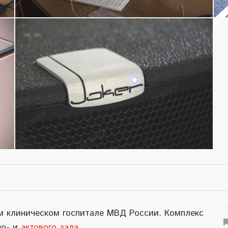
ом клиническом госпитале МВД России. Комплекс
но- и
актового зала
.