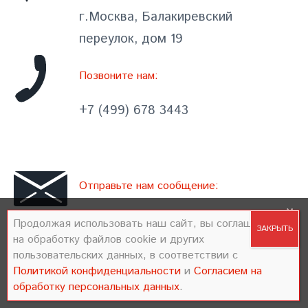
г.Москва, Балакиревский
переулок, дом 19
Позвоните нам:
+7 (499) 678 3443
Отправьте нам сообщение:
×
Продолжая использовать наш сайт, вы
info@atanor.ru
Продолжая использовать наш сайт, вы соглашаетесь
соглашаетесь на обработку файлов cookie и
на обработку файлов cookie и других
других пользовательских данных, в соответствии
пользовательских данных, в соответствии с
Политикой конфиденциальности
и
Согласием на
с
Политикой конфиденциальности
и
Согласием
обработку персональных данных
.
на обработку персональных данных
.